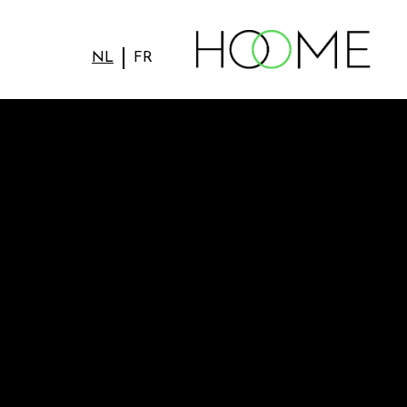
NL
FR