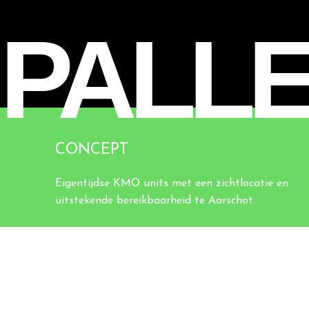
PALL
CONCEPT
Eigentijdse KMO units met een zichtlocatie en
uitstekende bereikbaarheid te Aarschot.