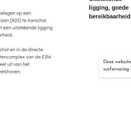
ligging, goede
gelegen op een
bereikbaarheid
laan (R25) te Aarschot.
t een uitstekende ligging
arheid.
chot en in de directe
ittencomplex van de E314
Deze websit
l uit van het
surfervaring
etshoven.