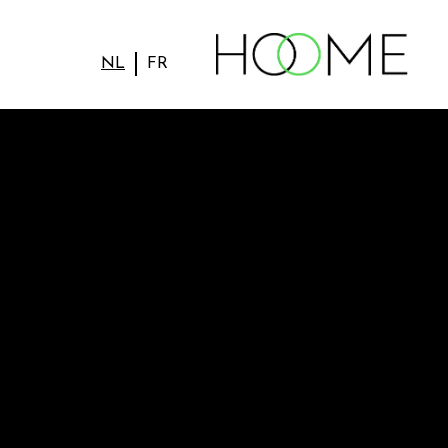
NL
FR