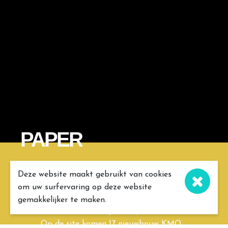
PAPER
CONCEPT
Deze website maakt gebruikt van cookies
om uw surfervaring op deze website
Hedendaags KMO project op het
gemakkelijker te maken.
terrein van de 'Belgian Papers' site.
Op de site komen 17 nieuwbouw KMO