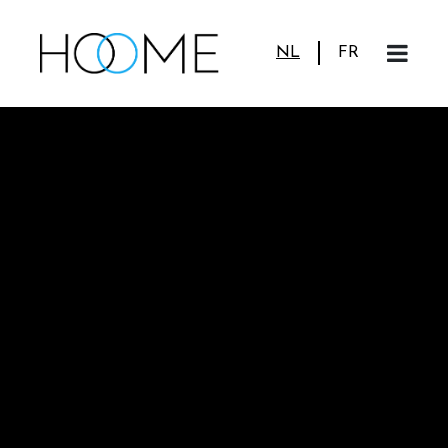
NL
FR