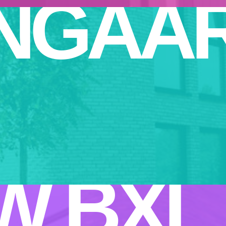
NGAA
W BXL