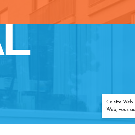
L
Ce site Web u
Web, vous acc